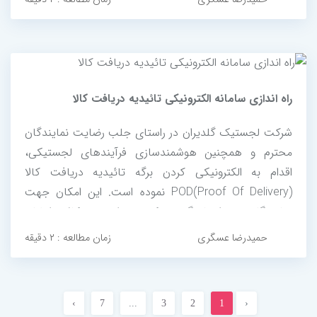
راه اندازی سامانه الکترونیکی تائیدیه دریافت کالا
شرکت لجستیک گلدیران در راستای جلب رضایت نمایندگان
محترم و همچنین هوشمندسازی فرآیندهای لجستیکی،
اقدام به الکترونیکی کردن برگه تائیدیه دریافت کالا
POD(Proof Of Delivery) نموده است. این امکان جهت
نمایندگان عزیز ایجاد گردیده که پس از خروج کالای ایشان
از انبار، از طریق لینک پیامک شده می توانند جزئیات
حمیدرضا عسگری
زمان مطالعه : ۲ دقیقه
کالاهای ارسالی را به همراه اطلاعات راننده...
›
7
...
3
2
1
‹