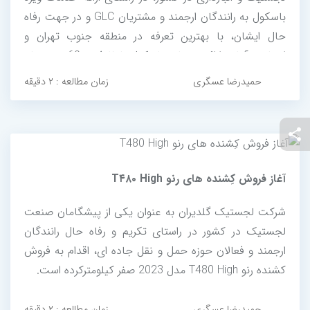
باسکول به رانندگان ارجمند و مشتریان GLC و در جهت رفاه
حال ایشان، با بهترین تعرفه در منطقه جنوب تهران و
اتحادیه آماده ارائه خدمات باسکول با ظرفیت 60 تنی تمام
دیجیتال می باشد.
حمیدرضا عسگری
زمان مطالعه : ۲ دقیقه
آغاز فروش کِشنده های رنو T۴۸۰ High
شرکت لجستیک گلدیران به عنوان یکی از پیشگامان صنعت
لجستیک در کشور در راستای تکریم و رفاه حال رانندگان
ارجمند و فعالان حوزه حمل و نقل جاده ای، اقدام به فروش
کشنده رنو T480 High مدل 2023 صفر کیلومترکرده است.
حمیدرضا عسگری
زمان مطالعه : ۲ دقیقه