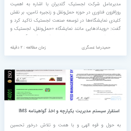
مدیرعامل شرکت لجستیک گلدیران با اشاره به اهمیت
روزافزون فناوری در حوزه حمل‌ونقل و زنجیره تامین، بر نقش
کلیدی نمایشگاه‌ها در توسعه صنعت لجستیک تاکید کرد و
گفت: «رویدادهایی مانند نمایشگاه «حمل‌ونقل، لجستیک و
صنایع وابسته» نه‌تنها بستر مناسبی برای معرفی نوآوری‌ها و
تبادل تجربه فراهم می‌کنند، بلکه به ایجاد شبکه‌های
حمیدرضا عسگری
زمان مطالعه : ۲ دقیقه
همکاری، شراکت‌های...
استقرار سیستم مدیریت یکپارچه و اخذ گواهینامه IMS
به حول و قوه الهی و با همت و تلاش درخور تحسین