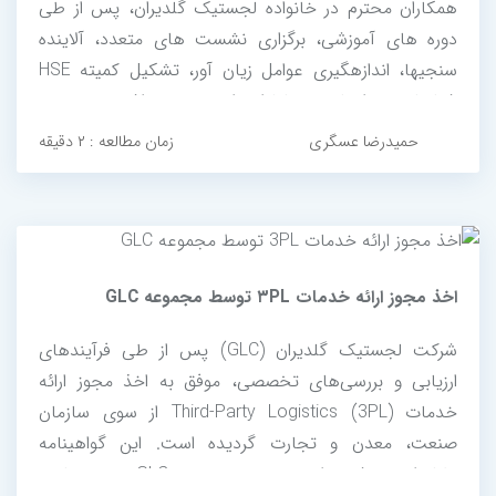
همکاران محترم در خانواده لجستیک گلدیران، پس از طی
دوره های آموزشی، برگزاری نشست های متعدد، آلاینده
سنجی­ها، اندازه­گیری عوامل زیان آور، تشکیل کمیته HSE
شناسایی و ارزیابی مخاطرات ایمنی و بهداشتی در زمینه
الزامات سیستم مدیریت ایمنی و بهداشت استاندارد بین
حمیدرضا عسگری
زمان مطالعه : ۲ دقیقه
المللی ایزو 45001، در روز 16 اسفند ماه...
اخذ مجوز ارائه خدمات ۳PL توسط مجموعه GLC
شرکت لجستیک گلدیران (GLC) پس از طی فرآیندهای
ارزیابی و بررسی‌های تخصصی، موفق به اخذ مجوز ارائه
خدمات Third-Party Logistics (3PL) از سوی سازمان
صنعت، معدن و تجارت گردیده است. این گواهینامه
نشانه‌ای روشن از تعهد مجموعه GLC به رعایت