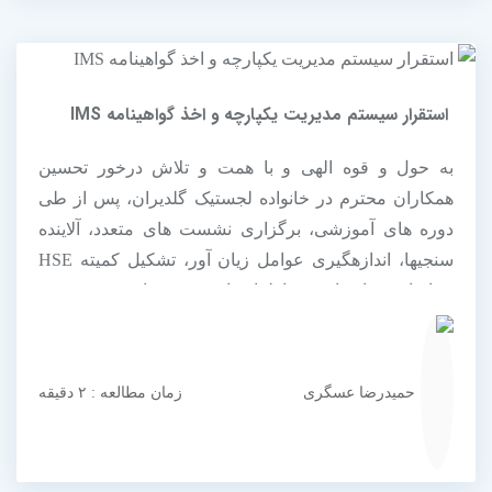
استقرار سیستم مدیریت یکپارچه و اخذ گواهینامه IMS
به حول و قوه الهی و با همت و تلاش درخور تحسین
همکاران محترم در خانواده لجستیک گلدیران، پس از طی
دوره های آموزشی، برگزاری نشست های متعدد، آلاینده
سنجی­ها، اندازه­گیری عوامل زیان آور، تشکیل کمیته HSE
شناسایی و ارزیابی مخاطرات ایمنی و بهداشتی در زمینه
الزامات سیستم مدیریت ایمنی و بهداشت استاندارد بین
المللی ایزو 45001، در روز 16 اسفند ماه...
حمیدرضا عسگری
زمان مطالعه : ۲ دقیقه