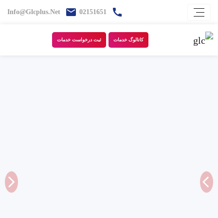
Info@glcplus.net
02151651
کاتالوگ خدمات
ثبت درخواست خدمات