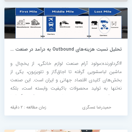
تحلیل نسبت هزینه‌های Outbound به درآمد در صنعت لوازم خانگی
#گرداورنده:مولود آرام صنعت لوازم خانگی، از یخچال و
ماشین لباسشویی گرفته تا اجاق‌گاز و تلویزیون، یکی از
بخش‌های کلیدی اقتصاد جهانی و ایران است. این صنعت
نه‌تنها به تولید محصولات باکیفیت وابسته است، بلکه
لجستیک و زنجیره تامین نیز نقش مهمی در موفقیت آن ایفا
می‌کنند. یکی از جنبه‌های حیاتی در این زنجیره، هزینه‌های
حمیدرضا عسگری
زمان مطالعه : ۲ دقیقه
خروجی (Outbound Costs) است...