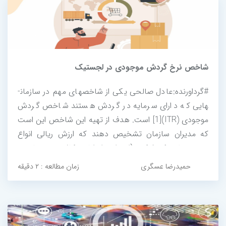
شاخص نرخ گردش موجودی در لجستیک
#گرداورنده:عادل صالحی یکی از شاخص­های مهم در سازمان­
هایی که دارای سرمایه در گردش هستند شاخص گردش
موجودی (ITR)[1] است. هدف از تهیه این شاخص این است
که مدیران سازمان تشخیص دهند که ارزش ریالی انواع
موجودی­های یک شرکت (اعم از مواد اولیه، کالای نیمه­ساخته،
موجودی پای کار در خطوط تولید، محصولات نهایی و سایر
حمیدرضا عسگری
زمان مطالعه : ۲ دقیقه
اقلام) در سازمان در بازه زمانی گزارش­شده...