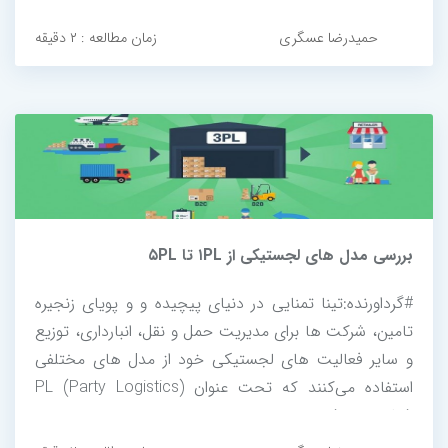
ماشین لباسشویی گرفته تا لوازم کوچک آشپزخانه، روش‌های
انبارش باید به‌گونه‌ای طراحی شوند که ضمن حفظ کیفیت
حمیدرضا عسگری
زمان مطالعه : ۲ دقیقه
محصولات، دسترسی سریع...
بررسی مدل های لجستیکی از ۱PL تا ۵PL
#گرداورنده:تینا تمنایی در دنیای پیچیده و و پویای زنجیره
تامین، شرکت ها برای مدیریت حمل و نقل، انبارداری، توزیع
و سایر فعالیت های لجستیکی خود از مدل های مختلفی
استفاده می‌کنند که تحت عنوان PL (Party Logistics)
شناخته می‌شوند.