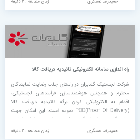
حمیدرضا عسگری
زمان مطالعه : ۲ دقیقه
راه اندازی سامانه الکترونیکی تائیدیه دریافت کالا
شرکت لجستیک گلدیران در راستای جلب رضایت نمایندگان
محترم و همچنین هوشمندسازی فرآیندهای لجستیکی،
اقدام به الکترونیکی کردن برگه تائیدیه دریافت کالا
POD(Proof Of Delivery) نموده است. این امکان جهت
نمایندگان عزیز ایجاد گردیده که پس از خروج کالای ایشان
از انبار، از طریق لینک پیامک شده می توانند جزئیات
حمیدرضا عسگری
زمان مطالعه : ۲ دقیقه
کالاهای ارسالی را به همراه اطلاعات راننده...