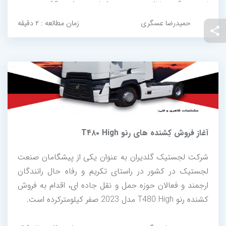
اتحادیه آماده ارائه خدمات باسکول با ظرفیت 60 تنی تمام
دیجیتال می باشد.
حمیدرضا عسگری
زمان مطالعه : ۲ دقیقه
آغاز فروش کِشنده های رنو T۴۸۰ High
شرکت لجستیک گلدیران به عنوان یکی از پیشگامان صنعت
لجستیک در کشور در راستای تکریم و رفاه حال رانندگان
ارجمند و فعالان حوزه حمل و نقل جاده ای، اقدام به فروش
کشنده رنو T480 High مدل 2023 صفر کیلومترکرده است.