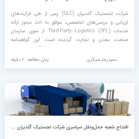
شرکت لجستیک گلدیران (GLC) پس از طی فرآیندهای
ارزیابی و بررسی‌های تخصصی، موفق به اخذ مجوز ارائه
خدمات Third-Party Logistics (3PL) از سوی سازمان
صنعت، معدن و تجارت گردیده است. این گواهینامه
نشانه‌ای روشن از تعهد مجموعه GLC به رعایت
استانداردهای ملی و بین‌المللی در ارائه خدمات لجستیکی
حمیدرضا عسگری
زمان مطالعه : ۲ دقیقه
حرفه‌ای و نوآورانه است.
افتتاح شعبه حمل‌ونقل سراسری شرکت لجستیک گلدیران در قزوین