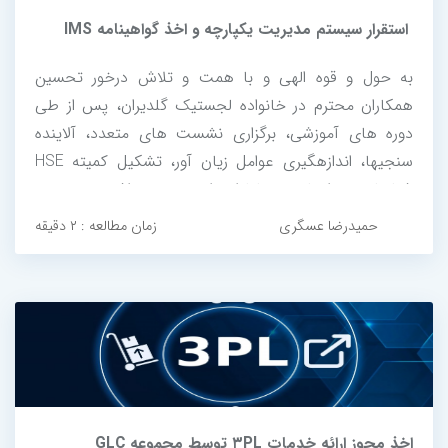
استقرار سیستم مدیریت یکپارچه و اخذ گواهینامه IMS
به حول و قوه الهی و با همت و تلاش درخور تحسین
همکاران محترم در خانواده لجستیک گلدیران، پس از طی
دوره های آموزشی، برگزاری نشست های متعدد، آلاینده
سنجی­ها، اندازه­گیری عوامل زیان آور، تشکیل کمیته HSE
شناسایی و ارزیابی مخاطرات ایمنی و بهداشتی در زمینه
الزامات سیستم مدیریت ایمنی و بهداشت استاندارد بین
حمیدرضا عسگری
زمان مطالعه : ۲ دقیقه
المللی ایزو 45001، در روز 16 اسفند ماه...
اخذ مجوز ارائه خدمات ۳PL توسط مجموعه GLC